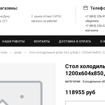
агазины:
Телеф
-на-Дону,
2. рынок Атлант СИТИ,
+7 (863) 226-
а, 227;
магазин не работает
общепита
+7 (863) 226-
магазина
НАШИ РАБОТЫ
КОНТАКТЫ
ДОСТАВКА И ОПЛАТА
О 
столы
polair
стол холодильный polair tm2-g борт ( 1200х604х850, 22
Стол холодильный POLAIR TM2-G БОРТ (
1200х604х850, 
Холодильное об
КАТЕГОРИЯ:
118955 руб