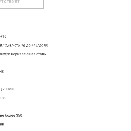
.+10
,°C,/вл-сть, %) до +43/до 80
знутри нержавеющая сталь
43
ц 230/50
вое
а
не более 350
ий