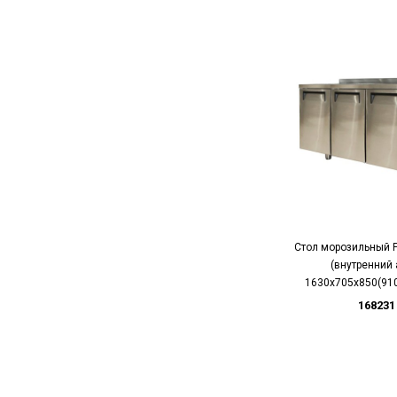
Стол морозильный 
(внутренний а
1630х705х850(910)
168231