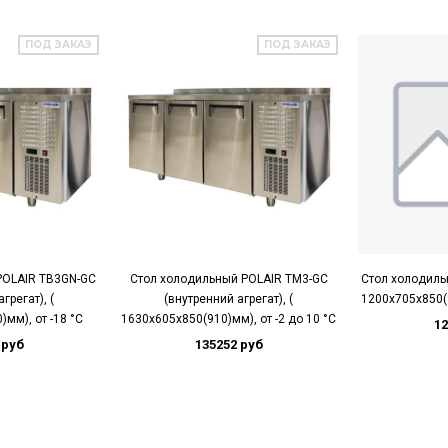
ПОД ЗАКАЗ
ПОД ЗАКАЗ
POLAIR TB3GN-GC
Стол холодильный POLAIR TM3-GC
Стол холодиль
грегат), (
(внутренний агрегат), (
1200х705х850(91
мм), от -18 °С
1630х605х850(910)мм), от -2 до 10 °С
12
 руб
135252 руб