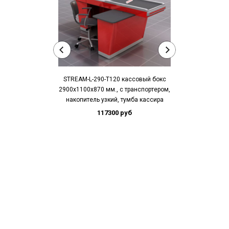
STREAM-L-290-Т120 кассовый бокс
STREAM-L-220
2900х1100х870 мм., с транспортером,
2200х1100х870 
накопитель узкий, тумба кассира
накопитель у
117300 руб
12