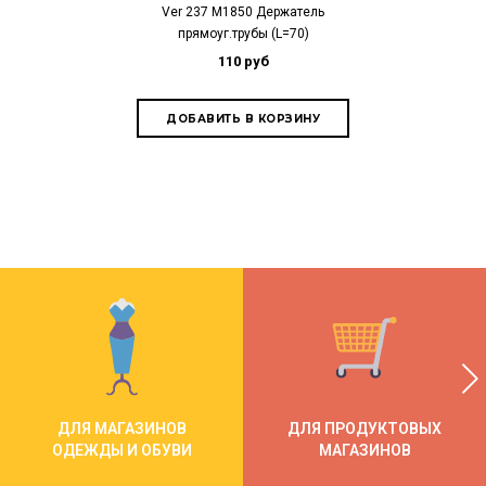
Ver 237 M1850 Держатель
Ver 202 M32 
прямоуг.трубы (L=70)
L=350
110 руб
ДЛЯ МАГАЗИНОВ
ДЛЯ ПРОДУКТОВЫХ
ОДЕЖДЫ И ОБУВИ
МАГАЗИНОВ