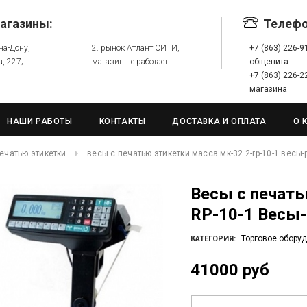
агазины:
Телеф
-на-Дону,
2. рынок Атлант СИТИ,
+7 (863) 226-
а, 227;
магазин не работает
общепита
+7 (863) 226-
магазина
НАШИ РАБОТЫ
КОНТАКТЫ
ДОСТАВКА И ОПЛАТА
О 
ечатью этикетки
весы с печатью этикетки масса мк-32.2-rp-10-1 весы-
Весы с печатью этикетки МАССА МК-32.2-
RP-10-1 Весы-
Торговое обору
КАТЕГОРИЯ:
41000 руб