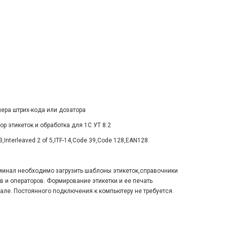
ра штрих-кода или дозатора
р этикеток и обработка для 1С УТ 8.2
Interleaved 2 of 5,ITF-14,Code 39,Code 128,EAN128.
минал необходимо загрузить шаблоны этикеток,справочники
в и операторов. Формирование этикетки и ее печать
але. Постоянного подключения к компьютеру не требуется.