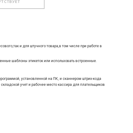
сового,так и для штучного товара,в том числе при работе в
енные шаблоны этикеток или использовать встроенные.
рограммой, установленной на ПК, и сканнером штрих-кода
 складской учет и рабочее место кассира для плательщиков