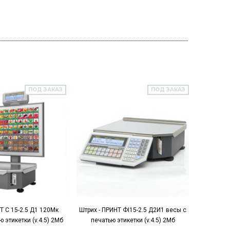
ПОД ЗАКАЗ
ПОД ЗАКАЗ
Т С 15-2.5 Д1 120Мк
Штрих - ПРИНТ ФI15-2.5 Д2И1 весы с
CAS CL-5
 этикетки (v.4.5) 2Мб
печатью этикетки (v.4.5) 2Мб