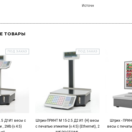
Источн
Е ТОВАРЫ
ПОД ЗАКАЗ
ПОД ЗАКАЗ
.5 Д1И1 весы с
Штрих-ПРИНТ М 15-2.5 Д2 И1 (H) весы
Штрих - ПРИН
 , 2Mb (v.4.5)
с печатью этикетки (v.4.5) (Ethernet), 2
весы с печатью