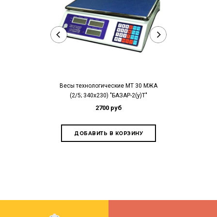
Весы технологические МТ 30 МЖА
Весы торгов
(2/5; 340х230) "БАЗАР-2(у)Т"
(5/10; 230
2700 руб
3