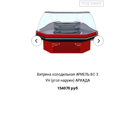
ПОД ЗАКАЗ
Витрина холодильная AРИЕЛЬ ВС 3
Витрина холод
УН (угол наружн) АРИАДА
УВ (угол в
154070 руб
16