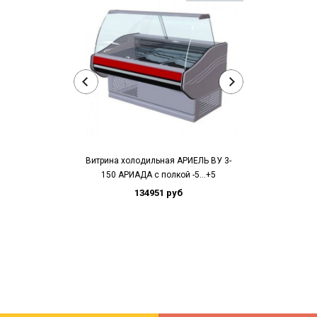
Витрина холодильная AРИЕЛЬ ВУ 3-
Витрина холод
150 АРИАДА с полкой -5…+5
200 -
134951 руб
16