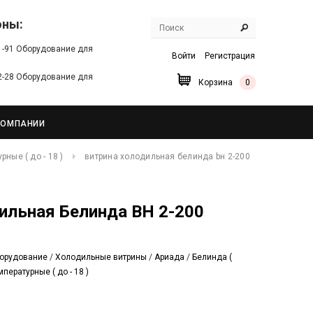
оны:
91-91 Оборудование для
Войти
Регистрация
22-28 Оборудование для
Корзина
0
КОМПАНИИ
ные ( до - 18 )
витрина холодильная белинда bн 2-200
орудование
/
Холодильные витрины
/
Ариада
/
Белинда (
пературные ( до - 18 )