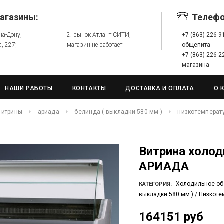
агазины:
Телеф
-на-Дону,
2. рынок Атлант СИТИ,
+7 (863) 226-
а, 227;
магазин не работает
общепита
+7 (863) 226-
магазина
НАШИ РАБОТЫ
КОНТАКТЫ
ДОСТАВКА И ОПЛАТА
О 
витрины
ариада
белинда ( выкладки 580 мм )
низкотемператур
Витрина холодильная Белинда BН 2-200
АРИАДА
Холодильное об
КАТЕГОРИЯ:
выкладки 580 мм )
/
Низкотем
164151 руб