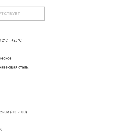
12°С …+25°С,
ческое
жавеющая сталь.
ные (-18..-10С)
5