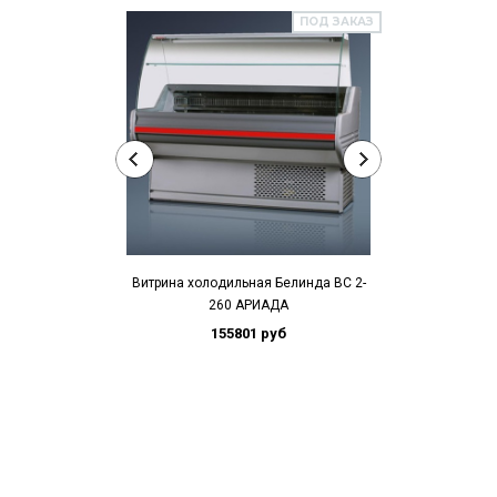
ПОД ЗАКАЗ
Витрина холодильная Белинда BС 2-
Витрина холод
260 АРИАДА
150 АРИ
155801 руб
10