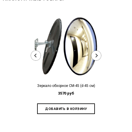
Зеркало обзорное СМ-45 (d-45 см)
3570 руб
Зеркало на
440*1
2