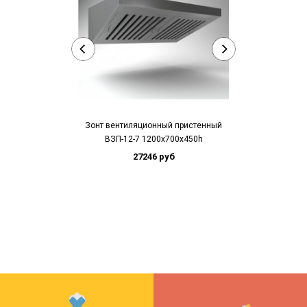
Зонт вентиляционный пристенный
Зонт вентиля
ВЗП-12-7 1200х700х450h
ВЗП-12-8
27246 руб
25