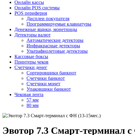
Онлайн кассы
Онлайн POS системы
POS периферия
Дисплеи покупателя
Программируемые клавиатуры
Денежные ящики, монетницы
Детекторы валют
Автоматические детекторы
Инфракрасные детекторы
Ультрафиолетовые детекторы
Кассовые боксы
Принтеры чеков
Счетчики денег
Сортировщики банкнот
Счетчики банкнот
Счетчики монет
Упаковщики банкнот
Чековая лента
57 мм
80 мм
Эвотор 7.3 Смарт-терминал с 