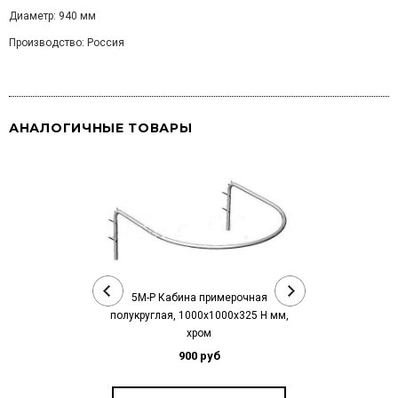
Диаметр: 940 мм
Производство: Россия
АНАЛОГИЧНЫЕ ТОВАРЫ
5М-Р Кабина примерочная
5М-РС Кабина п
полукруглая, 1000х1000х325 Н мм,
1000х1000х3
хром
9
900 руб