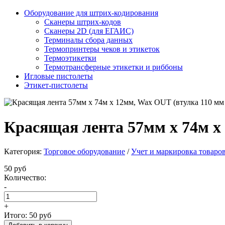
Оборудование для штрих-кодирования
Сканеры штрих-кодов
Сканеры 2D (для ЕГАИС)
Терминалы сбора данных
Термопринтеры чеков и этикеток
Термоэтикетки
Термотрансферные этикетки и риббоны
Игловые пистолеты
Этикет-пистолеты
Красящая лента 57мм х 74м х 
Категория:
Торговое оборудование
/
Учет и маркировка товаро
50 руб
Количество:
-
+
Итого:
50 руб