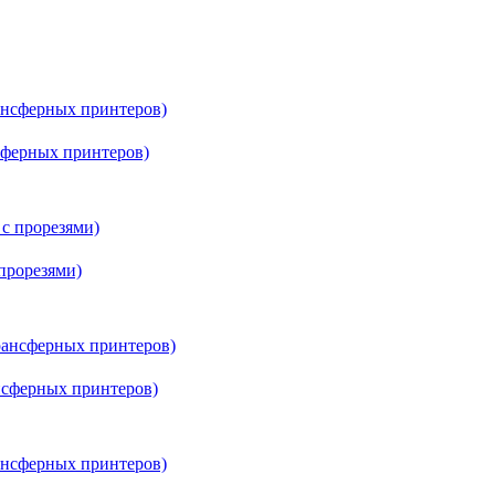
нсферных принтеров)
прорезями)
ансферных принтеров)