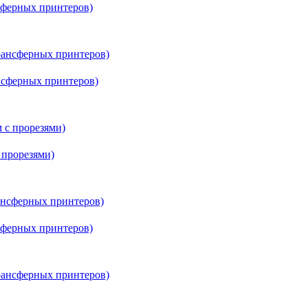
нсферных принтеров)
ансферных принтеров)
 прорезями)
нсферных принтеров)