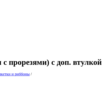
с прорезями) с доп. втулкой
икетки и риббоны
/