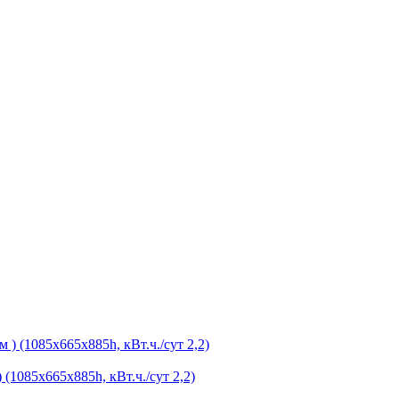
1085х665х885h, кВт.ч./сут 2,2)