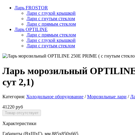
Ларь FROSTOR
Лари с глухой крышкой
Лари с гнутым стеклом
Лари с прямым стеклом
Ларь OPTILINE
Лари с прямым стеклом
Лари с глухой крышкой
Лари с гнутым стеклом
Ларь морозильный OPTILINE 2
сут 2,1)
Категория:
Холодильное оборудование
/
Морозильные лари
/
Л
41220 руб
Характеристики
Габариты (ВхШхГ), мм 885х850х665