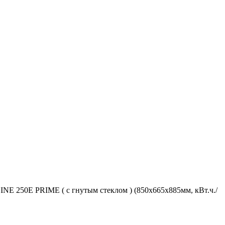
NE 250Е PRIME ( с гнутым стеклом ) (850х665х885мм, кВт.ч./