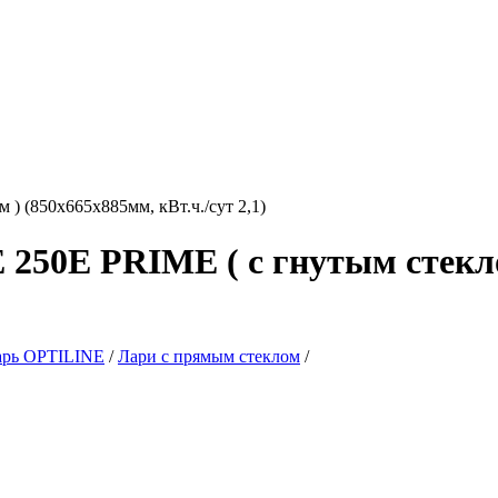
50Е PRIME ( с гнутым стеклом
арь OPTILINE
/
Лари с прямым стеклом
/