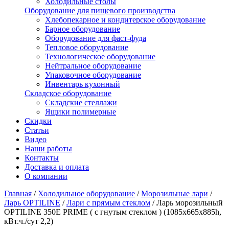
Холодильные столы
Оборудование для пищевого производства
Хлебопекарное и кондитерское оборудование
Барное оборудование
Оборудование для фаст-фуда
Тепловое оборудование
Технологическое оборудование
Нейтральное оборудование
Упаковочное оборудование
Инвентарь кухонный
Складское оборудование
Складские стеллажи
Ящики полимерные
Скидки
Статьи
Видео
Наши работы
Контакты
Доставка и оплата
О компании
Главная
/
Холодильное оборудование
/
Морозильные лари
/
Ларь OPTILINE
/
Лари с прямым стеклом
/
Ларь морозильный
OPTILINE 350Е PRIME ( с гнутым стеклом ) (1085х665х885h,
кВт.ч./сут 2,2)