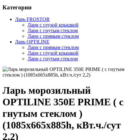
Категории
Ларь FROSTOR
Лари с глухой крышкой
Лари с гнутым стеклом
Лари с прямым стеклом
Ларь OPTILINE
Лари с прямым стеклом
Лари с глухой крышкой
Лари с гнутым стеклом
Ларь морозильный
OPTILINE 350Е PRIME ( с
гнутым стеклом )
(1085х665х885h, кВт.ч./сут
2,2)