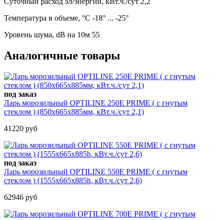
Суточный расход эл/энергии, кВт.ч./сут 2,2
Температура в объеме, °С -18° ... -25°
Уровень шума, dB на 10м 55
Аналогичные товары
под заказ
Ларь морозильный OPTILINE 250Е PRIME ( с гнутым
стеклом ) (850х665х885мм, кВт.ч./сут 2,1)
41220 руб
под заказ
Ларь морозильный OPTILINE 550Е PRIME ( с гнутым
стеклом ) (1555х665х885h, кВт.ч./сут 2,6)
62946 руб