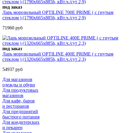
под заказ
Ларь морозильный OPTILINE 700Е PRIME ( с гнутым
стеклом ) (1790х665х885h, кВт.ч./сут 2,9)
71960 руб
под заказ
Ларь морозильный OPTILINE 400Е PRIME ( с гнутым
стеклом ) (1320х665х885h, кВт.ч./сут 2,3)
54937 руб
Для магазинов
одежды и обуви
Для продуктовых
магазинов
Для кафе, баров
и ресторанов
Для предприятий
быстрого питания
Для кондитерских
и пекарен
Для складских