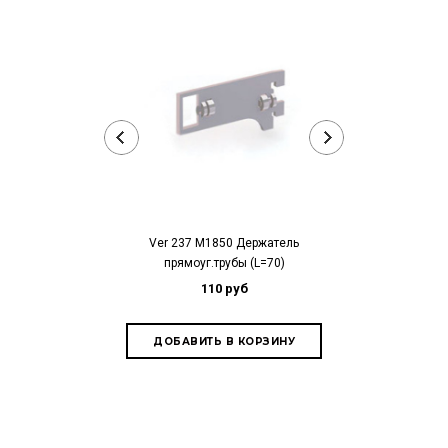
Ver 237 M1850 Держатель
Ver 202 M32 
прямоуг.трубы (L=70)
L=350
110 руб