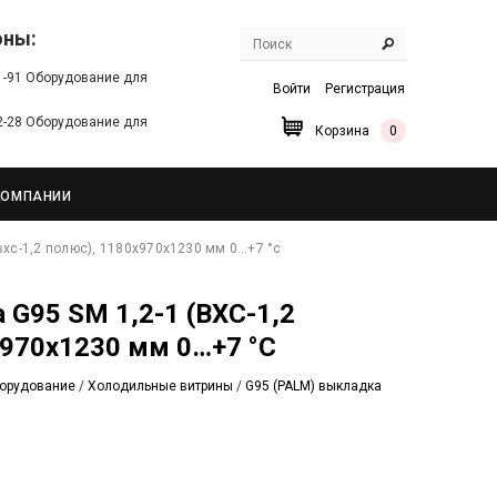
оны:
91-91 Оборудование для
Войти
Регистрация
22-28 Оборудование для
Корзина
0
КОМПАНИИ
(вхс-1,2 полюс), 1180х970х1230 мм 0…+7 °c
970х1230 мм 0…+7 °C
орудование
/
Холодильные витрины
/
G95 (PALM) выкладка