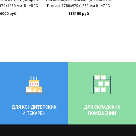
970х1230 мм -5…+5 °C
Полюс), 1780х970х1230 мм 0…+7 °C
Полюс), 
6000 руб
113100 руб
ДЛЯ КОНДИТЕРСКИХ
ДЛЯ СКЛАДСКИХ
И ПЕКАРЕН
ПОМЕЩЕНИЙ