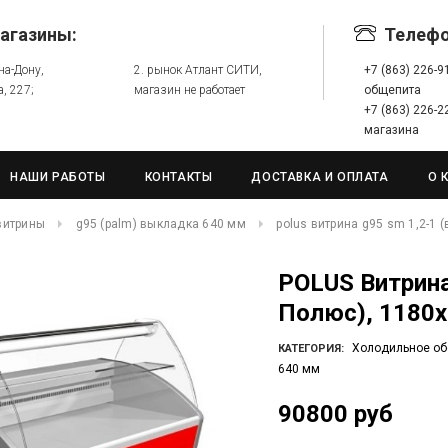
агазины:
Телеф
-на-Дону,
2. рынок Атлант СИТИ,
+7 (863) 226-
а, 227;
магазин не работает
общепита
+7 (863) 226-
магазина
НАШИ РАБОТЫ
КОНТАКТЫ
ДОСТАВКА И ОПЛАТА
О 
витрины
g95 (palm) выкладка 640 мм
polus витрина g95 sm 1,2-1 
POLUS Витрина G95 SM 1,2-1 (ВХС-1,2
Полюс), 1180х
Холодильное об
КАТЕГОРИЯ:
640 мм
90800 руб