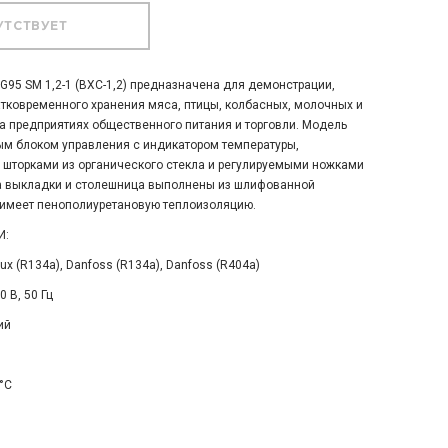
95 SM 1,2-1 (ВХС-1,2) предназначена для демонстрации,
атковременного хранения мяса, птицы, колбасных, молочных и
а предприятиях общественного питания и торговли. Модель
м блоком управления с индикатором температуры,
 шторками из органического стекла и регулируемыми ножками
на выкладки и столешница выполнены из шлифованной
имеет пенополиуретановую теплоизоляцию.
И:
ux (R134a), Danfoss (R134a), Danfoss (R404a)
 В, 50 Гц
ий
°C