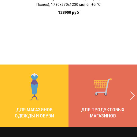
Полюс), 1780х970х1230 мм -5…+5 °C
Полюс), 1180х
128900 руб
10
ДЛЯ МАГАЗИНОВ
ДЛЯ ПРОДУКТОВЫХ
ОДЕЖДЫ И ОБУВИ
МАГАЗИНОВ