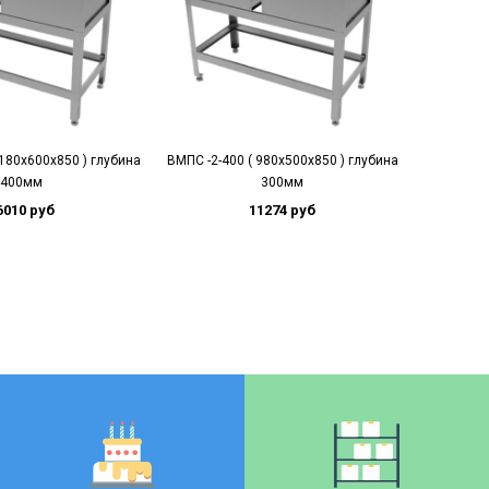
1180х600х850 ) глубина
ВМПС -2-400 ( 980х500х850 ) глубина
произво
400мм
300мм
6010 руб
11274 руб