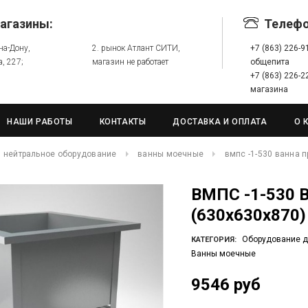
агазины:
Телеф
-на-Дону,
2. рынок Атлант СИТИ,
+7 (863) 226-
а, 227;
магазин не работает
общепита
+7 (863) 226-
магазина
НАШИ РАБОТЫ
КОНТАКТЫ
ДОСТАВКА И ОПЛАТА
О 
нейтральное оборудование
ванны моечные
вмпс -1-530 ванна 
ВМПС -1-530 Ванна производственная,
(630х630х870)
Оборудование д
КАТЕГОРИЯ:
Ванны моечные
9546 руб