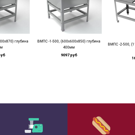
500х870) глубина
ВМПС -1-500, (600х600х850) глубина
ВМПС -2-500, (
мм
400мм
руб
9097 руб
1