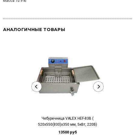
Масса 10.9 кг
АНАЛОГИЧНЫЕ ТОВАРЫ
Чебуречница VALEX HEF-83В (
Чебуречница 
520х550(830)х350 мм, 5кВт, 220В)
3,9+3,9 кВт , 9
3
13500 руб