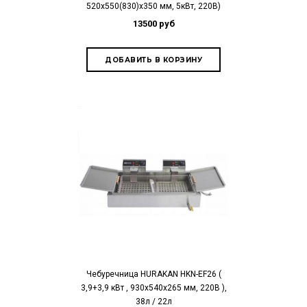
520х550(830)х350 мм, 5кВт, 220В)
13500 руб
Чебуречница HURAKAN HKN-EF26 (
3,9+3,9 кВт , 930x540x265 мм, 220В ),
38л / 22л