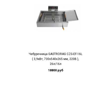
Чебуречница GASTRORAG CZG-EF-16L
( 3,9кВт, 730x540x265 мм, 220В ),
26л/16л
18800 руб