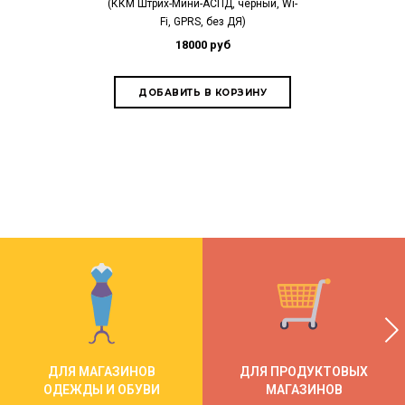
xP
(ККМ Штрих-Мини-АСПД, черный, Wi-
Fi, GPRS, без ДЯ)
15
18000 руб
ДЛЯ МАГАЗИНОВ
ДЛЯ ПРОДУКТОВЫХ
ОДЕЖДЫ И ОБУВИ
МАГАЗИНОВ