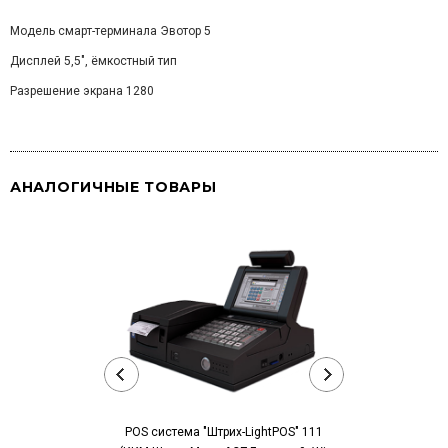
Модель смарт-терминала Эвотор 5
Дисплей 5,5", ёмкостный тип
Разрешение экрана 1280
АНАЛОГИЧНЫЕ ТОВАРЫ
POS компьютер
POS система "Штрих-LightPOS" 111