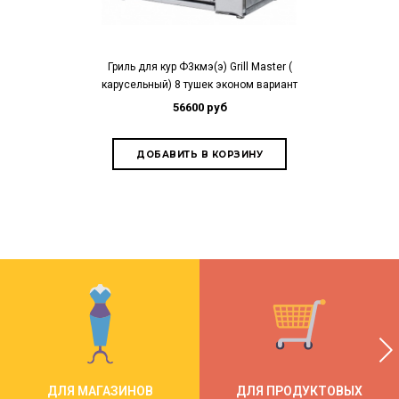
Гриль для кур Ф3кмэ(э) Grill Master (
Гриль для кур 
карусельный) 8 тушек эконом вариант
Grill Master (
56600 руб
93
ДЛЯ МАГАЗИНОВ
ДЛЯ ПРОДУКТОВЫХ