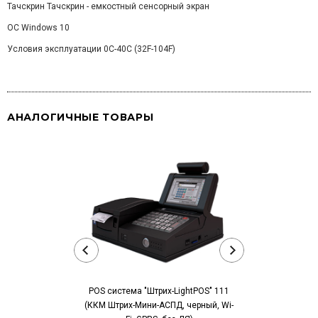
Тачскрин Тачскрин - емкостный сенсорный экран
ОС Windows 10
Условия эксплуатации 0C-40C (32F-104F)
АНАЛОГИЧНЫЕ ТОВАРЫ
POS компьютер
POS система "Штрих-LightPOS" 111
xP
(ККМ Штрих-Мини-АСПД, черный, Wi-