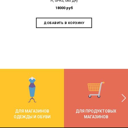
Fi, GPRS, без ДЯ)
15
18000 руб
ДЛЯ МАГАЗИНОВ
ДЛЯ ПРОДУКТОВЫХ
ОДЕЖДЫ И ОБУВИ
МАГАЗИНОВ