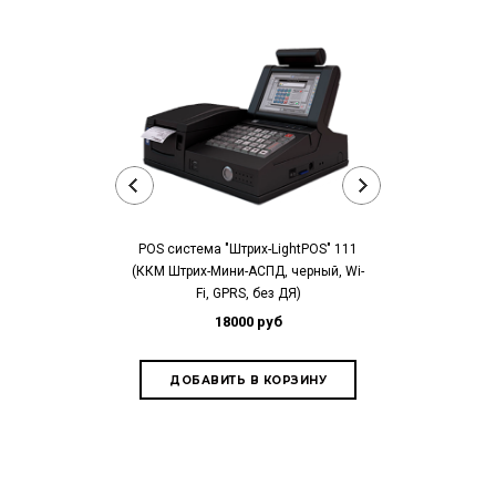
POS компьютер
POS система "Штрих-LightPOS" 111
xP
(ККМ Штрих-Мини-АСПД, черный, Wi-
Fi, GPRS, без ДЯ)
15
18000 руб