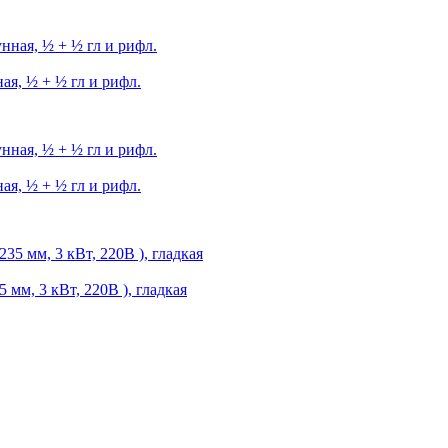
я, ½ + ½ гл и рифл.
я, ½ + ½ гл и рифл.
м, 3 кВт, 220В ), гладкая