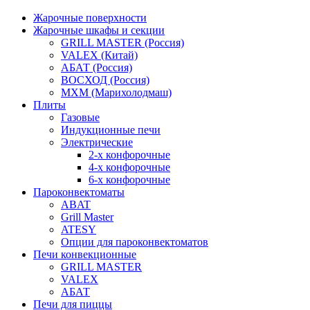
Жарочные поверхности
Жарочные шкафы и секции
GRILL MASTER (Россия)
VALEX (Китай)
АБАТ (Россия)
ВОСХОД (Россия)
МХМ (Марихолодмаш)
Плиты
Газовые
Индукционные печи
Электрические
2-х конфорочные
4-х конфорочные
6-х конфорочные
Пароконвектоматы
ABAT
Grill Master
ATESY
Опции для пароконвектоматов
Печи конвекционные
GRILL MASTER
VALEX
АБАТ
Печи для пиццы