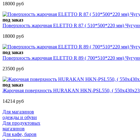
18000 руб
под заказ
Поверхность жарочная ELETTO R 87 ( 510*500*220 мм) Чугунна
18000 руб
под заказ
Поверхность жарочная ELETTO R 89 ( 700*510*220 мм) Чугунна
23500 руб
под заказ
Жарочная поверхность HURAKAN HKN-PSL550, ( 550x430x235 м
14214 руб
Для магазинов
одежды и обуви
Для продуктовых
магазинов
Для кафе, баров
и ресторанов