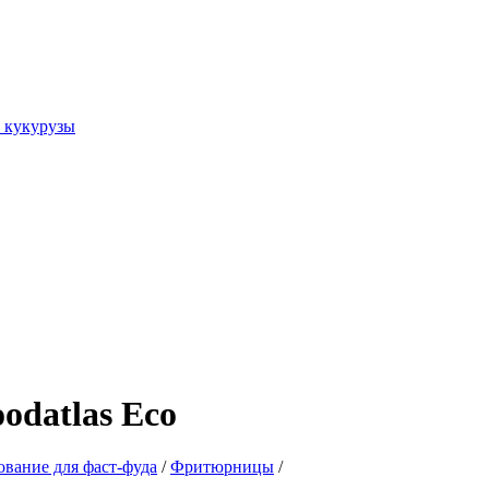
я кукурузы
odatlas Eco
вание для фаст-фуда
/
Фритюрницы
/