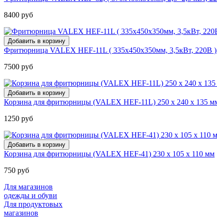
8400 руб
Фритюрница VALEX HEF-11L ( 335х450х350мм, 3,5кВт, 220В ) 
7500 руб
Корзина для фритюрницы (VALEX HEF-11L) 250 х 240 х 135 м
1250 руб
Корзина для фритюрницы (VALEX HEF-41) 230 х 105 х 110 мм
750 руб
Для магазинов
одежды и обуви
Для продуктовых
магазинов