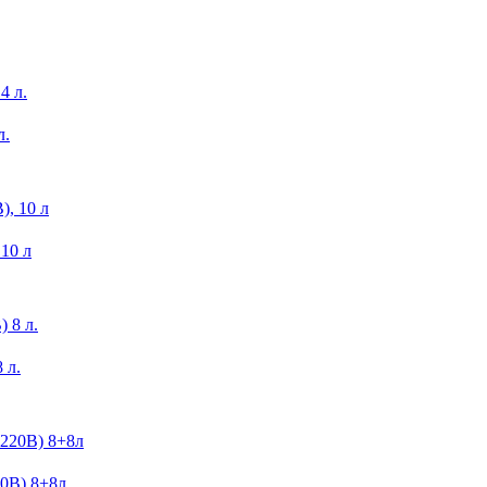
л.
10 л
 л.
0В) 8+8л