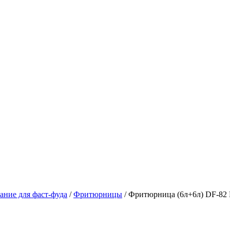
ание для фаст-фуда
/
Фритюрницы
/
Фритюрница (6л+6л) DF-82 F