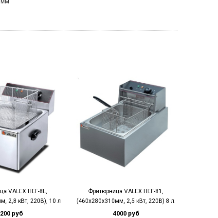
0мм
ца VALEX HEF-8L,
Фритюрница VALEX HEF-81,
Фритю
, 2,8 кВт, 220В), 10 л
(460х280х310мм, 2,5 кВт, 220В) 8 л.
570х460х
200 руб
4000 руб