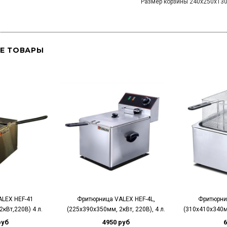
Размер корзины 240х250х13
Е ТОВАРЫ
LEX HEF-41
Фритюрница VALEX HEF-4L,
Фритюрни
кВт,220В) 4 л.
(225х390х350мм, 2кВт, 220В), 4 л.
(310х410х340мм
руб
4950 руб
6