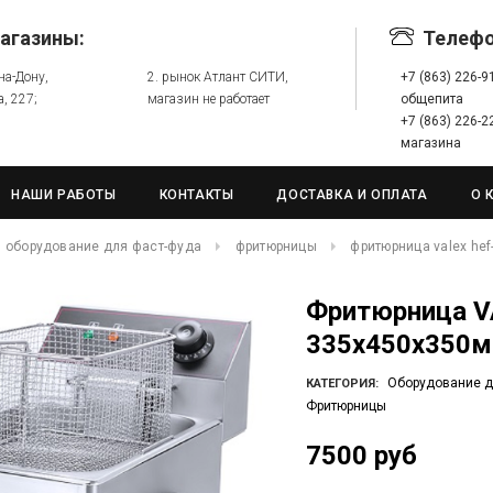
агазины:
Телеф
-на-Дону,
2. рынок Атлант СИТИ,
+7 (863) 226-
а, 227;
магазин не работает
общепита
+7 (863) 226-
магазина
НАШИ РАБОТЫ
КОНТАКТЫ
ДОСТАВКА И ОПЛАТА
О 
оборудование для фаст-фуда
фритюрницы
фритюрница valex hef-
Фритюрница VALEX HEF-11L (
335х450х350мм
Оборудование д
КАТЕГОРИЯ:
Фритюрницы
7500 руб