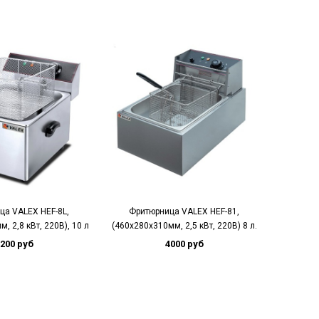
ца VALEX HEF-8L,
Фритюрница VALEX HEF-81,
Фритю
, 2,8 кВт, 220В), 10 л
(460х280х310мм, 2,5 кВт, 220В) 8 л.
570х460х
200 руб
4000 руб