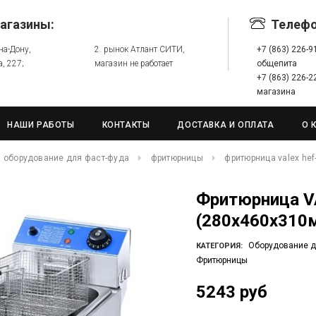
агазины:
Телеф
-на-Дону,
2. рынок Атлант СИТИ,
+7 (863) 226-
а, 227;
магазин не работает
общепита
+7 (863) 226-
магазина
НАШИ РАБОТЫ
КОНТАКТЫ
ДОСТАВКА И ОПЛАТА
О 
оборудование для фаст-фуда
фритюрницы
фритюрница valex hef-
Фритюрница VALEX HEF-81A,
(280х460х310мм
Оборудование д
КАТЕГОРИЯ:
Фритюрницы
5243 руб