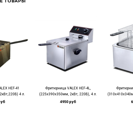
Е ТОВАРЫ
LEX HEF-41
Фритюрница VALEX HEF-4L,
Фритюрни
кВт,220В) 4 л.
(225х390х350мм, 2кВт, 220В), 4 л.
(310х410х340мм
руб
4950 руб
6