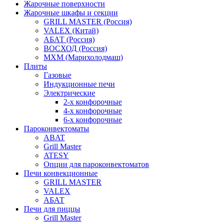
Жарочные поверхности
Жарочные шкафы и секции
GRILL MASTER (Россия)
VALEX (Китай)
АБАТ (Россия)
ВОСХОД (Россия)
МХМ (Марихолодмаш)
Плиты
Газовые
Индукционные печи
Электрические
2-х конфорочные
4-х конфорочные
6-х конфорочные
Пароконвектоматы
ABAT
Grill Master
ATESY
Опции для пароконвектоматов
Печи конвекционные
GRILL MASTER
VALEX
АБАТ
Печи для пиццы
Grill Master