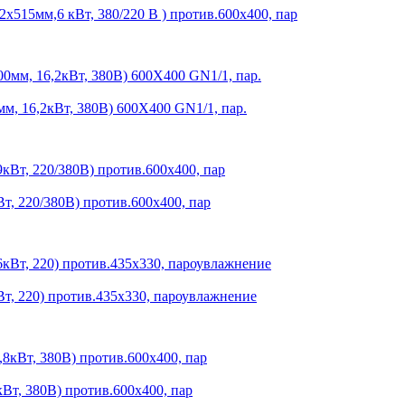
5мм,6 кВт, 380/220 В ) против.600х400, пар
 16,2кВт, 380В) 600Х400 GN1/1, пар.
т, 220/380В) против.600х400, пар
Вт, 220) против.435х330, пароувлажнение
Вт, 380В) против.600х400, пар