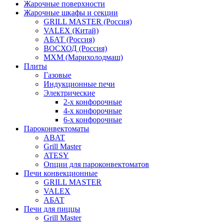
Жарочные поверхности
Жарочные шкафы и секции
GRILL MASTER (Россия)
VALEX (Китай)
АБАТ (Россия)
ВОСХОД (Россия)
МХМ (Марихолодмаш)
Плиты
Газовые
Индукционные печи
Электрические
2-х конфорочные
4-х конфорочные
6-х конфорочные
Пароконвектоматы
ABAT
Grill Master
ATESY
Опции для пароконвектоматов
Печи конвекционные
GRILL MASTER
VALEX
АБАТ
Печи для пиццы
Grill Master