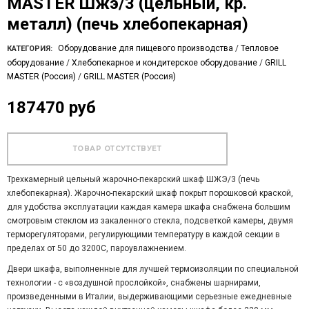
MASTER Шжэ/3 (цельный, кр.
металл) (печь хлебопекарная)
Оборудование для пищевого производства
/
Тепловое
КАТЕГОРИЯ:
оборудование
/
Хлебопекарное и кондитерское оборудование
/
GRILL
MASTER (Россия)
/
GRILL MASTER (Россия)
187470 руб
Трехкамерный цельный жарочно-пекарский шкаф ШЖЭ/3 (печь
хлебопекарная). Жарочно-пекарский шкаф покрыт порошковой краской,
для удобства эксплуатации каждая камера шкафа снабжена большим
смотровым стеклом из закаленного стекла, подсветкой камеры, двумя
терморегуляторами, регулирующими температуру в каждой секции в
пределах от 50 до 3200С, пароувлажнением.
Двери шкафа, выполненные для лучшей термоизоляции по специальной
технологии - с «воздушной прослойкой», снабжены шарнирами,
произведенными в Италии, выдерживающими серьезные ежедневные