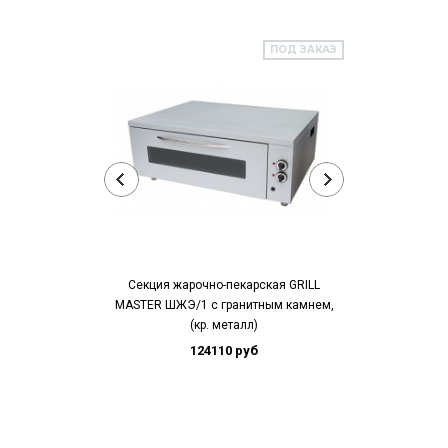
ПОД ЗАКАЗ
Секция жарочно-пекарская GRILL
Шкаф жароч
MASTER ШЖЭ/1 с гранитным камнем,
MASTER ( 800х
(кр. металл)
220В 
124110 руб
59