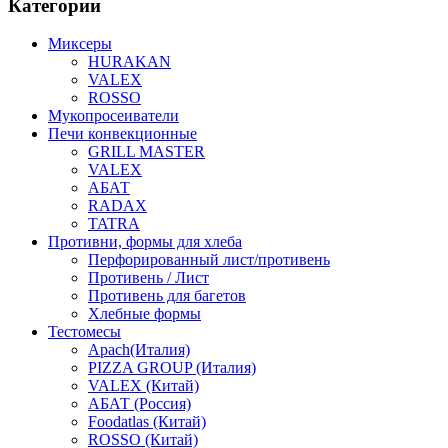
Категории
Миксеры
HURAKAN
VALEX
ROSSO
Мукопросеиватели
Печи конвекционные
GRILL MASTER
VALEX
АБАТ
RADAX
TATRA
Противни, формы для хлеба
Перфорированный лист/противень
Противень / Лист
Противень для багетов
Хлебные формы
Тестомесы
Apach(Италия)
PIZZA GROUP (Италия)
VALEX (Китай)
АБАТ (Россия)
Foodatlas (Китай)
ROSSO (Китай)