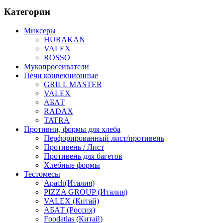
Категории
Миксеры
HURAKAN
VALEX
ROSSO
Мукопросеиватели
Печи конвекционные
GRILL MASTER
VALEX
АБАТ
RADAX
TATRA
Противни, формы для хлеба
Перфорированный лист/противень
Противень / Лист
Противень для багетов
Хлебные формы
Тестомесы
Apach(Италия)
PIZZA GROUP (Италия)
VALEX (Китай)
АБАТ (Россия)
Foodatlas (Китай)