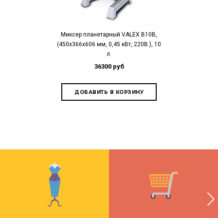
Миксер планетарный VALEX B10B,
Миксер планет
(450х366х606 мм, 0,45 кВт, 220В ), 10
520х420х760 мм,
л.
36300 руб
46