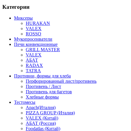
Категории
Миксеры
HURAKAN
VALEX
ROSSO
Мукопросеиватели
Печи конвекционные
GRILL MASTER
VALEX
АБАТ
RADAX
TATRA
Противни, формы для хлеба
Перфорированный лист/противень
Противень / Лист
Противень для багетов
Хлебные формы
Тестомесы
Apach(Италия)
PIZZA GROUP (Италия)
VALEX (Китай)
АБАТ (Россия)
Foodatlas (Китай)