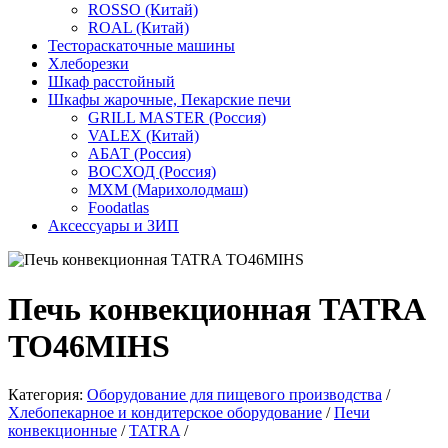
ROSSO (Китай)
ROAL (Китай)
Тестораскаточные машины
Хлеборезки
Шкаф расстойный
Шкафы жарочные, Пекарские печи
GRILL MASTER (Россия)
VALEX (Китай)
АБАТ (Россия)
ВОСХОД (Россия)
МХМ (Марихолодмаш)
Foodatlas
Аксессуары и ЗИП
Печь конвекционная TATRA
TO46MIHS
Категория:
Оборудование для пищевого производства
/
Хлебопекарное и кондитерское оборудование
/
Печи
конвекционные
/
TATRA
/