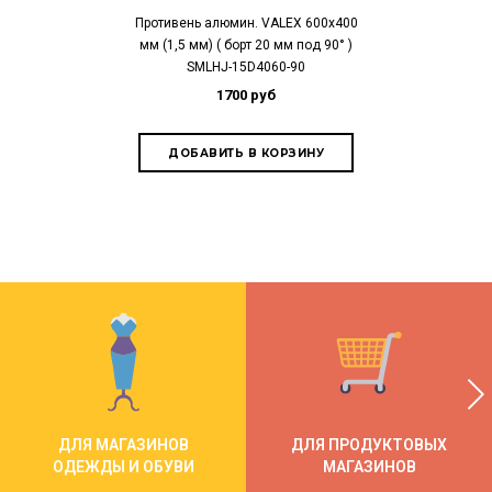
Противень алюмин. VALEX 600х400
Противень алю
мм (1,5 мм) ( борт 20 мм под 90° )
мм (1,5мм) (
SMLHJ-15D4060-90
SMLHJ
1700 руб
1
ДЛЯ МАГАЗИНОВ
ДЛЯ ПРОДУКТОВЫХ
ОДЕЖДЫ И ОБУВИ
МАГАЗИНОВ