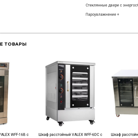
Стеклянные двери с энерго
Пароувлажнение +
Е ТОВАРЫ
ALEX WFF-16B с
Шкаф расстойный VALEX WFF-6DC с
Шкаф расстойн