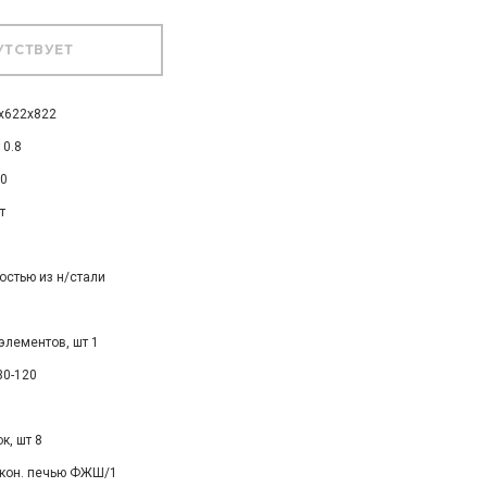
х622х822
 0.8
0
т
остью из н/стали
элементов, шт 1
30-120
к, шт 8
 кон. печью ФЖШ/1