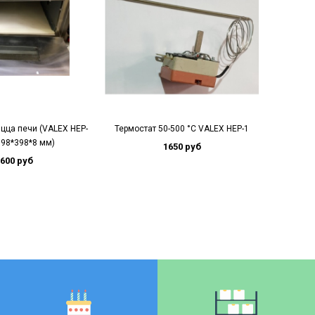
цца печи (VALEX HEP-
Термостат 50-500 °С VALEX HEP-1
ТЭН для 
398*398*8 мм)
1650 руб
600 руб