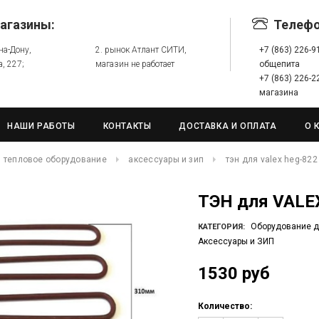
агазины:
Телеф
-на-Дону,
2. рынок Атлант СИТИ,
+7 (863) 226-
а, 227;
магазин не работает
общепита
+7 (863) 226-
магазина
НАШИ РАБОТЫ
КОНТАКТЫ
ДОСТАВКА И ОПЛАТА
О 
тепловое оборудование
аксессуары и зип
тэн для valex heg-822 
ТЭН для VALE
Оборудование д
КАТЕГОРИЯ:
Аксессуары и ЗИП
1530 руб
Количество: