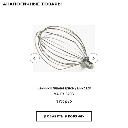
АНАЛОГИЧНЫЕ ТОВАРЫ
Венчик к планетарному миксеру
Венчик к пла
VALEX В20В
VA
3750 руб
3