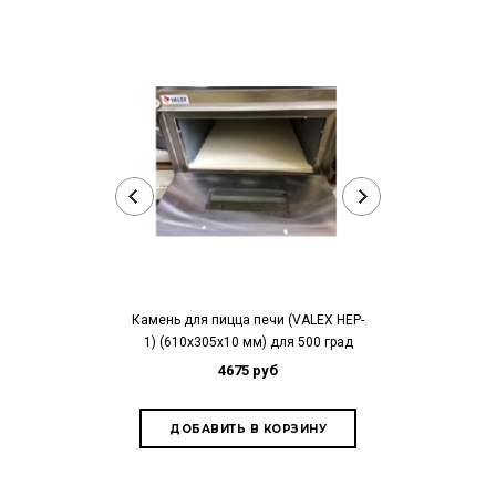
Камень для пицца печи (VALEX HEP-
Камень для пиц
1) (610х305х10 мм) для 500 град
01) (6
4675 руб
3