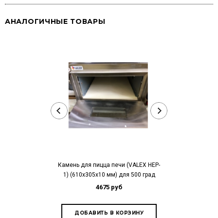
АНАЛОГИЧНЫЕ ТОВАРЫ
Камень для пицца печи (VALEX HEP-
Камень для пиц
1) (610х305х10 мм) для 500 град
01) (6
4675 руб
3