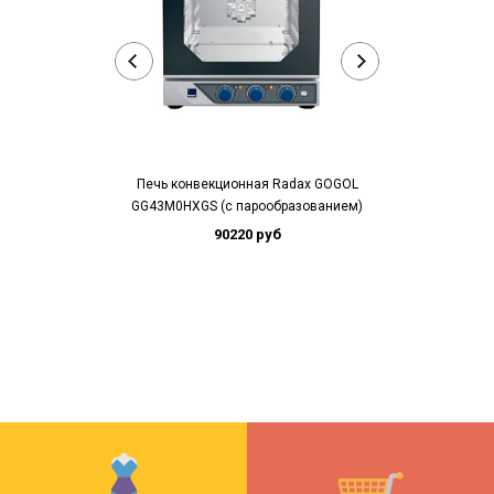
Печь конвекционная Radax GOGOL
Печь конвекц
GG43M0HXGS (с парообразованием)
GG
90220 руб
68